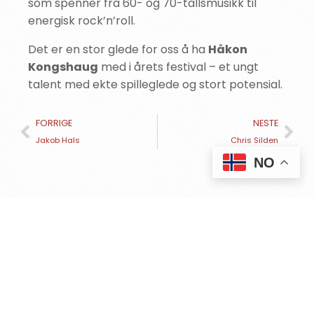
som spenner fra 60- og 70-tallsmusikk til
energisk rock’n’roll.
Det er en stor glede for oss å ha
Håkon
Kongshaug
med i årets festival – et ungt
talent med ekte spilleglede og stort potensial.
FORRIGE
NESTE
Jakob Hals
Chris Silden
KJØP BILLETTER
NO
KOMMER DU TIL
ÅRETS
ELVIS
FESTIVAL?