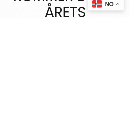
KJØP BILLETTER
NO
ÅRETS
ELVIS
FESTIVAL?
BRA, KJØP BILLETTER HER!
Bli med på en av de mest
populære Elvis Tribute festivalene
i verden