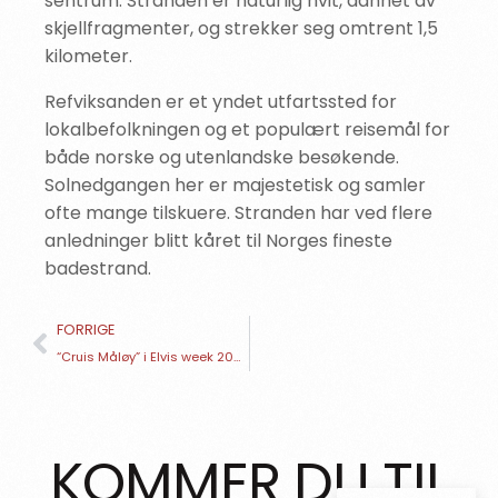
sentrum. Stranden er naturlig hvit, dannet av
skjellfragmenter, og strekker seg omtrent 1,5
kilometer.
Refviksanden er et yndet utfartssted for
lokalbefolkningen og et populært reisemål for
både norske og utenlandske besøkende.
Solnedgangen her er majestetisk og samler
ofte mange tilskuere. Stranden har ved flere
anledninger blitt kåret til Norges fineste
badestrand.
FORRIGE
“Cruis Måløy” i Elvis week 2026
KOMMER DU TIL