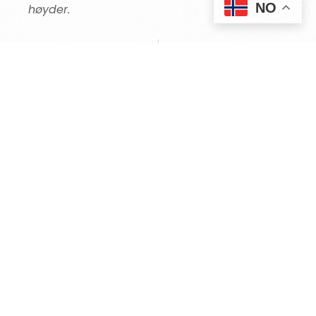
NO
høyder.
FORRIGE
NESTE
Sideshow Bob
Terje Våge
KOMMER DU TIL
ÅRETS
ELVIS
FESTIVAL?
BRA, KJØP BILLETTER HER!