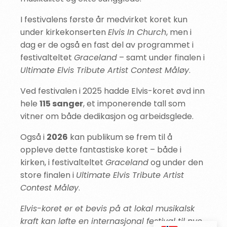
I festivalens første år medvirket koret kun
under kirkekonserten
Elvis In Church
, men i
dag er de også en fast del av programmet i
festivalteltet
Graceland
– samt under finalen i
Ultimate Elvis Tribute Artist Contest Måløy
.
Ved festivalen i 2025 hadde Elvis-koret øvd inn
hele
115 sanger
, et imponerende tall som
vitner om både dedikasjon og arbeidsglede.
Også i
2026
kan publikum se frem til å
oppleve dette fantastiske koret – både i
kirken, i festivalteltet
Graceland
og under den
store finalen i
Ultimate Elvis Tribute Artist
Contest Måløy
.
Elvis-koret er et bevis på at lokal musikalsk
kraft kan løfte en internasjonal festival til nye
KJØP BILLETTER