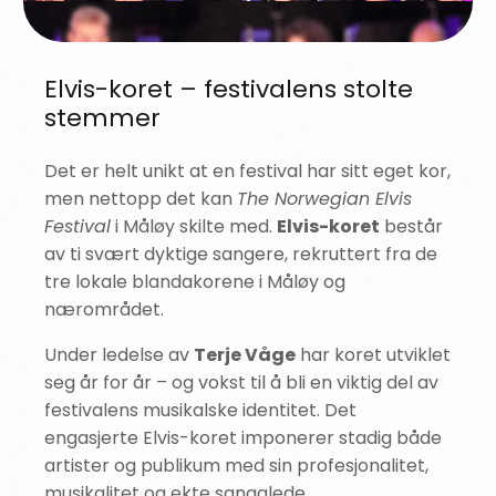
Elvis-koret – festivalens stolte
stemmer
Det er helt unikt at en festival har sitt eget kor,
men nettopp det kan
The Norwegian Elvis
Festival
i Måløy skilte med.
Elvis-koret
består
av ti svært dyktige sangere, rekruttert fra de
tre lokale blandakorene i Måløy og
nærområdet.
Under ledelse av
Terje Våge
har koret utviklet
seg år for år – og vokst til å bli en viktig del av
festivalens musikalske identitet. Det
engasjerte Elvis-koret imponerer stadig både
artister og publikum med sin profesjonalitet,
musikalitet og ekte sangglede.