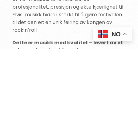
profesjonalitet, presisjon og ekte kjærlighet til
Elvis’ musikk bidrar sterkt til å gjøre festivalen
til det den er: en unik feiring av kongen av
rock’n’roll.
KJØP BILLETTER
NO
Dette er musikk med kvalitet – levert av et
orkester i verdensklasse!
FORRIGE
NESTE
Måløy Musikklag
Elvis koret
KOMMER DU TIL
ÅRETS