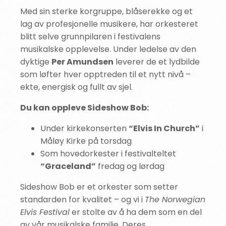
Med sin sterke korgruppe, blåserekke og et
lag av profesjonelle musikere, har orkesteret
blitt selve grunnpilaren i festivalens
musikalske opplevelse. Under ledelse av den
dyktige
Per Amundsen
leverer de et lydbilde
som løfter hver opptreden til et nytt nivå –
ekte, energisk og fullt av sjel.
Du kan oppleve Sideshow Bob:
Under kirkekonserten
“Elvis In Church”
i
Måløy Kirke på torsdag
Som hovedorkester i festivalteltet
“Graceland”
fredag og lørdag
Sideshow Bob er et orkester som setter
standarden for kvalitet – og vi i
The Norwegian
Elvis Festival
er stolte av å ha dem som en del
av vår musikalske familie. Deres