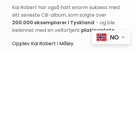
Kai Robert har også hatt enorm suksess med
sitt seneste CB-album, som solgte over
200.000 eksemplarer i Tyskland
– og ble
belønnet med en velfortjent
platinaplate
.
KJØP BILLETTER
NO
Opplev Kai Robert i Måløy
Under
The Norwegian Elvis Festival
får
publikum nok en gang oppleve Kai Robert i sitt
ess. Iført sin glitrende “Gullfrakk” vil han fylle
både kirken og festivalteltet med musikk,
humor og ekte Elvis-stemning.
Kai Robert er rett og slett en artist du ikke kan
unngå å smile av – en mann som spiller Elvis-
låter på trompet som ingen andre. Dette blir
en opplevelse du sent vil glemme!