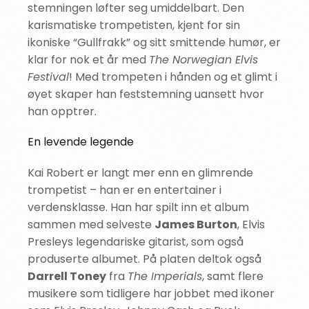
stemningen løfter seg umiddelbart. Den
karismatiske trompetisten, kjent for sin
ikoniske “Gullfrakk” og sitt smittende humør, er
klar for nok et år med
The Norwegian Elvis
Festival
! Med trompeten i hånden og et glimt i
øyet skaper han feststemning uansett hvor
han opptrer.
En levende legende
Kai Robert er langt mer enn en glimrende
trompetist – han er en entertainer i
verdensklasse. Han har spilt inn et album
sammen med selveste
James Burton
, Elvis
Presleys legendariske gitarist, som også
produserte albumet. På platen deltok også
Darrell Toney
fra
The Imperials
, samt flere
musikere som tidligere har jobbet med ikoner