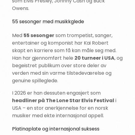
som Elvis Presley, Johnny Cash og Buck
Owens.
55 sesonger med musikkglede
Med
55 sesonger
som trompetist, sanger,
entertainer og komponist har Kai Robert
skapt en karriere som få kan måle seg med.
Han har gjennomført hele
20 turneer i USA
, og
begeistret publikum over store deler av
verden med sin varme tilstedeværelse og
genuine spilleglede.
I 2026 er han dessuten engasjert som
headliner på The Lone Star Elvis Festival
i
USA – en stor anerkjennelse for en norsk
musiker med ekte internasjonal appell.
Platinaplate og internasjonal suksess